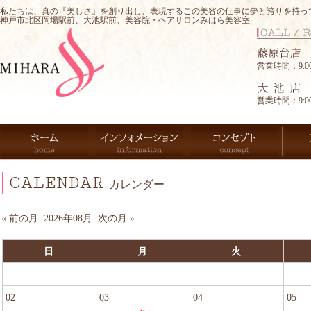
私たちは、真の『美しさ』を創り出し、表現するこの美容の仕事に夢と誇りを持っ
神戸市北区岡場駅前、大池駅前、美容院・ヘアサロンみはら美容室
営業時間：9:00-
営業時間：9:00-
CALENDAR
カレンダー
« 前の月
2026年08月
次の月 »
日
月
火
02
03
04
05