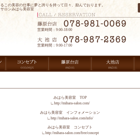
するこの美容の仕事に夢と誇りを持って日々、励んでおります。
アサロンみはら美容室
営業時間：9:00-18:00
営業時間：9:00-17:00
みはら美容室 TOP
∟
http://mihara-salon.com/
みはら美容室 インフォメーション
∟
http://mihara-salon.com/info/
みはら美容室 コンセプト
∟
http://mihara-salon.com/free/concept