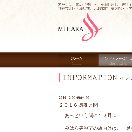
私たちは、真の『美しさ』を創り出し、表現
神戸市北区岡場駅前、大池駅前、美容院・ヘ
INFORMATION
イン
2016-12-02 09:04:00
２０１６ 感謝月間
あっという間に１２月…
みはら美容室の店内外は、一足早く✨X