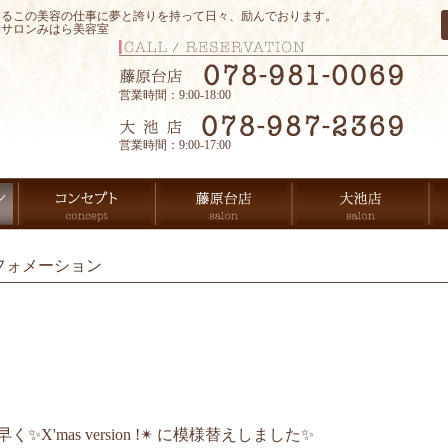
するこの美容の仕事に夢と誇りを持って日々、励んでおります。
アサロンみはら美容室
営業時間：9:00-18:00
営業時間：9:00-17:00
フォメーション
'mas version !✴ に模様替えしました✨