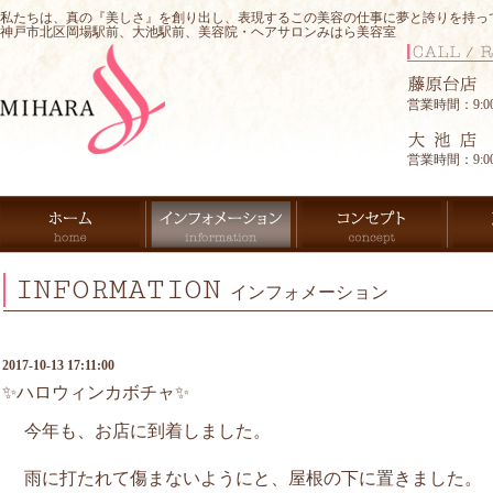
私たちは、真の『美しさ』を創り出し、表現するこの美容の仕事に夢と誇りを持っ
神戸市北区岡場駅前、大池駅前、美容院・ヘアサロンみはら美容室
営業時間：9:00-
営業時間：9:00-
INFORMATION
インフォメーション
2017-10-13 17:11:00
✨ハロウィンカボチャ✨
今年も、お店に到着しました。
雨に打たれて傷まないようにと、
屋根の下に置きました。