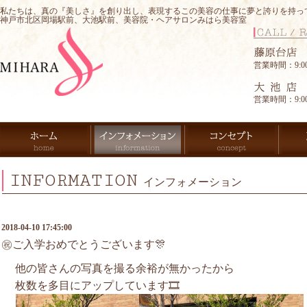
私たちは、真の『美しさ』を創り出し、表現するこの美容の仕事に夢と誇りを持っ
神戸市北区岡場駅前、大池駅前、美容院・ヘアサロンみはら美容室
営業時間：9:00-
営業時間：9:00-
INFORMATION
インフォメーション
2018-04-10 17:45:00
㊗️ご入学おめでとうございます🎊
他の皆さんの写真を撮る余裕が無かったから
枚数を多目にアップしています🎞