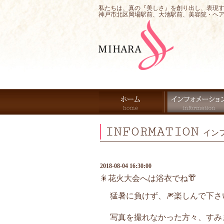
私たちは、真の『美しさ』を創り出し、表現
神戸市北区岡場駅前、大池駅前、美容院・ヘ
INFORMATION
イン
2018-08-04 16:30:00
🎇花火大会へは浴衣でね👘
猛暑に負けず、🎆楽しんで下さい
写真を撮れなかった方々、すみま