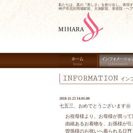
私たちは、真の『美しさ』を創り出し、表現
神戸市北区岡場駅前、大池駅前、美容院・ヘ
INFORMATION
イン
2018-11-23 14:01:00
七五三、おめでとうございます㊗️
お祖母様より、お母様が買って
由緒あるお着物を、お孫様が引
曽孫様のお祝いへ着られる日⛩