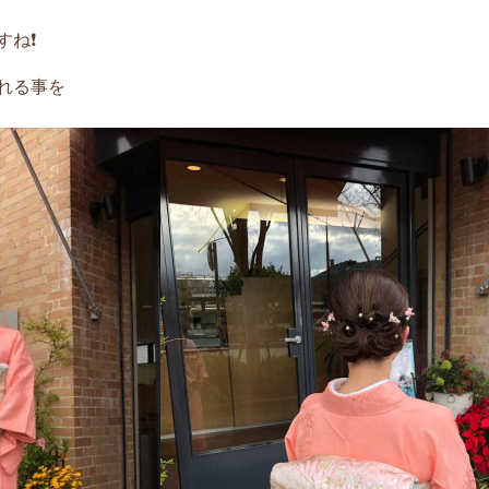
ね❗️
れる事を