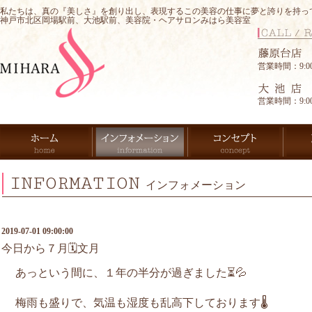
私たちは、真の『美しさ』を創り出し、表現するこの美容の仕事に夢と誇りを持っ
神戸市北区岡場駅前、大池駅前、美容院・ヘアサロンみはら美容室
営業時間：9:00-
営業時間：9:00-
INFORMATION
インフォメーション
2019-07-01 09:00:00
今日から７月🗓文月
あっという間に、１年の半分が過ぎました⏳💦
梅雨も盛りで、気温も湿度も乱高下しております🌡