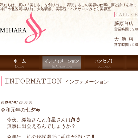
私たちは、真の『美しさ』を創り出し、表現するこの美容の仕事に夢と誇りを持っ
神戸市北区岡場駅前、大池駅前、美容院・ヘアサロンみはら美容室
営業時間：9:00-
営業時間：9:00-
INFORMATION
インフォメーション
2019-07-07 20:30:00
令和元年の七夕🎋
今夜、織姫さんと彦星さんは👸🤴
無事に出会えるんでしょうか？
今年は、笹の伐採場所に毛虫が湧いて🐛