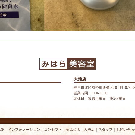
大池店
神戸市北区有野町唐櫃4650 TEL 078-987
営業時間：9:00-17:00
定休日：毎週月曜日 第2火曜日
OP
｜
インフォメーション
｜
コンセプト
｜
藤原台店
｜
大池店
｜
スタッフ
｜
お問い合わ