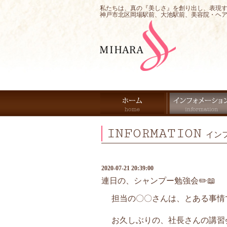
私たちは、真の『美しさ』を創り出し、表現
神戸市北区岡場駅前、大池駅前、美容院・ヘ
INFORMATION
イン
2020-07-21 20:39:00
連日の、シャンプー勉強会✏️📖
担当の〇〇さんは、とある事情で
お久しぶりの、社長さんの講習会