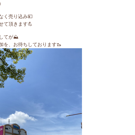
）
なく売り込み💴
せて頂きます💪
してが⛰
加を、お待ちしております🥾