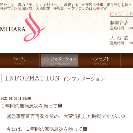
私たちは、真の『美しさ』を創り出し、表現するこの美容の仕事に夢と誇りを持っ
神戸市北区岡場駅前、大池駅前、美容院・ヘアサロンみはら美容室
営業時間：9:00-
営業時間：9:00-
INFORMATION
インフォメーション
2021-01-09 11:38:00
１年間の無病息災を願って🏥
緊急事態宣言再発令前の、大変混乱した時期ですが…🦠
今日は、１年間の無病息災を願って🏥