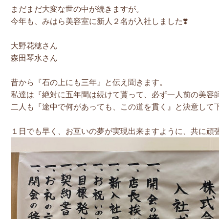
まだまだ大変な世の中が続きますが。
今年も、みはら美容室に新人２名が入社しました❣️
大野花穂さん
森田琴水さん
昔から『石の上にも三年』と伝え聞きます。
私達は『絶対に五年間は続けて貰って、必ず一人前の美容師
二人も『途中で何があっても、この道を貫く』と決意して下
１日でも早く、お互いの夢が実現出来ますように、共に頑張