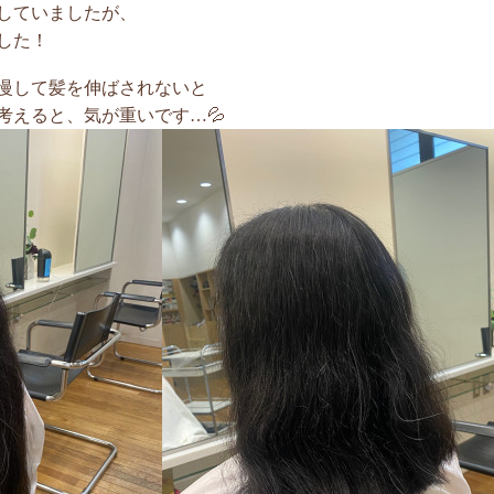
していましたが、
した！
慢して髪を伸ばされないと
考えると、気が重いです…💦