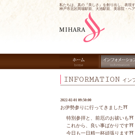
私たちは、真の『美しさ』を創り出し、表現
神戸市北区岡場駅前、大池駅前、美容院・ヘ
INFORMATION
イン
2022-02-01 09:50:00
お伊勢参りに行ってきました⛩
特別参拝と、前厄のお祓いも⛩
これから、良い事ばかりです⛩
今日も一日精一杯頑張ります⛩