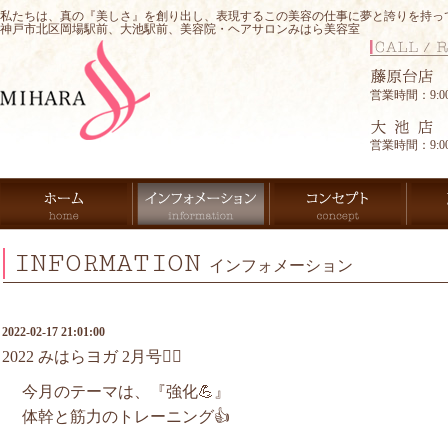
私たちは、真の『美しさ』を創り出し、表現するこの美容の仕事に夢と誇りを持っ
神戸市北区岡場駅前、大池駅前、美容院・ヘアサロンみはら美容室
営業時間：9:00-
営業時間：9:00-
INFORMATION
インフォメーション
2022-02-17 21:01:00
2022 みはらヨガ 2月号🧘‍♀️
今月のテーマは、『強化💪』
体幹と筋力のトレーニング👍