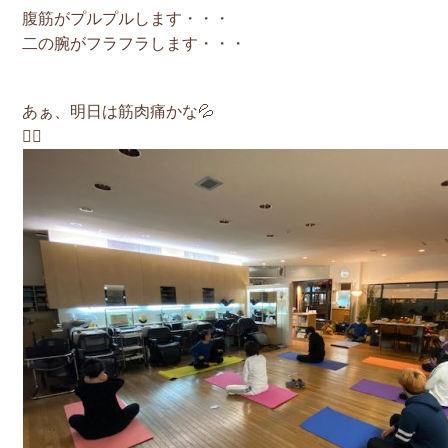
腹筋がプルプルします・・・
二の腕がフラフラします・・・
あぁ、明日は筋肉痛かな💦
🧘‍♀️