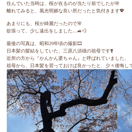
住んでいた当時は、桜が在るのが当たり前でしたが🌸
離れてみると、風光明媚な良い所だったと気付きます💖
あまりにも、桜が綺麗だったので🌸
欲張って、少し遠出をしました…🚙💨
最後の写真は、昭和29年頃の撮影🎞
日本髪の髪結をしていた、三原八須雄の祖母です❣️
近所の方から『かんかん婆ちゃん』と呼ばれていました。
祖母から、日本髪を習っておけば良かったと、少々後悔し