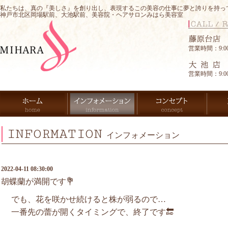
私たちは、真の『美しさ』を創り出し、表現するこの美容の仕事に夢と誇りを持っ
神戸市北区岡場駅前、大池駅前、美容院・ヘアサロンみはら美容室
営業時間：9:00-
営業時間：9:00-
INFORMATION
インフォメーション
2022-04-11 08:30:00
胡蝶蘭が満開です💐
でも、花を咲かせ続けると株が弱るので…
一番先の蕾が開くタイミングで、終了です🔚