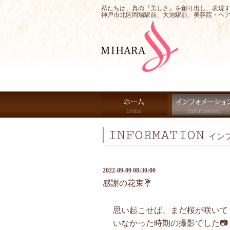
私たちは、真の『美しさ』を創り出し、表現
神戸市北区岡場駅前、大池駅前、美容院・ヘ
INFORMATION
イン
2022-09-09 08:30:00
感謝の花束💐
思い起こせば、まだ桜が咲いて
いなかった時期の撮影でした📷