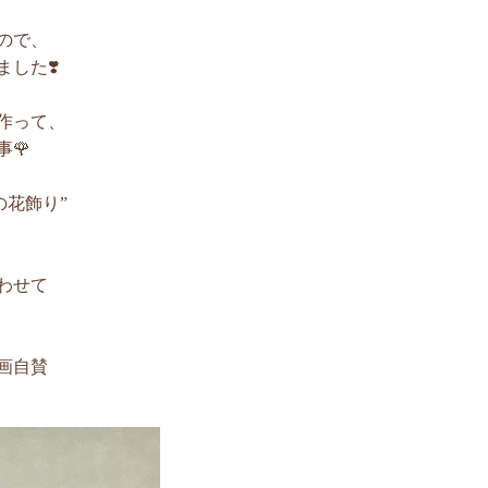
ので、
した❣️
作って、
🌹
の花飾り”
わせて
画自賛