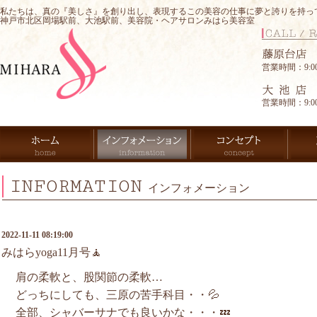
私たちは、真の『美しさ』を創り出し、表現するこの美容の仕事に夢と誇りを持っ
神戸市北区岡場駅前、大池駅前、美容院・ヘアサロンみはら美容室
営業時間：9:00-
営業時間：9:00-
INFORMATION
インフォメーション
2022-11-11 08:19:00
みはらyoga11月号🧘
肩の柔軟と、股関節の柔軟…
どっちにしても、三原の苦手科目・・💦
全部、シャバーサナでも良いかな・・・💤