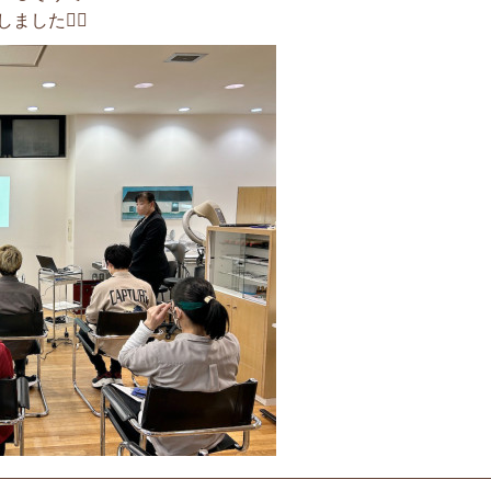
た🙇‍♂️