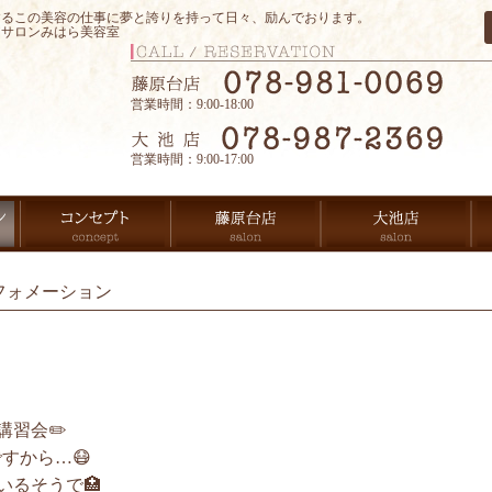
するこの美容の仕事に夢と誇りを持って日々、励んでおります。
アサロンみはら美容室
営業時間：9:00-18:00
営業時間：9:00-17:00
フォメーション
習会✏️
ですから…😷
いるそうで🏥