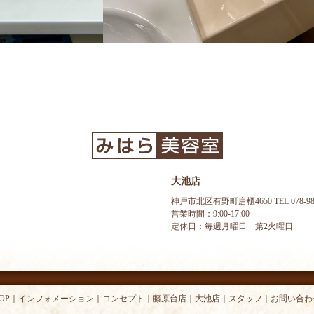
大池店
神戸市北区有野町唐櫃4650 TEL 078-987
営業時間：9:00-17:00
定休日：毎週月曜日 第2火曜日
OP
｜
インフォメーション
｜
コンセプト
｜
藤原台店
｜
大池店
｜
スタッフ
｜
お問い合わ