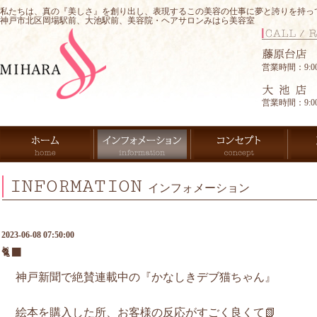
私たちは、真の『美しさ』を創り出し、表現するこの美容の仕事に夢と誇りを持っ
神戸市北区岡場駅前、大池駅前、美容院・ヘアサロンみはら美容室
営業時間：9:00-
営業時間：9:00-
INFORMATION
インフォメーション
2023-06-08 07:50:00
🐈‍⬛
神戸新聞で絶賛連載中の『かなしきデブ猫ちゃん』
絵本を購入した所、お客様の反応がすごく良くて📗