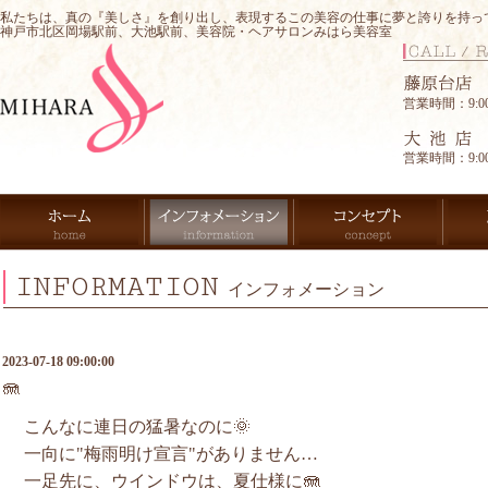
私たちは、真の『美しさ』を創り出し、表現するこの美容の仕事に夢と誇りを持っ
神戸市北区岡場駅前、大池駅前、美容院・ヘアサロンみはら美容室
営業時間：9:00-
営業時間：9:00-
INFORMATION
インフォメーション
2023-07-18 09:00:00
🪼
こんなに連日の猛暑なのに🌞
一向に"梅雨明け宣言"がありません…
一足先に、ウインドウは、夏仕様に🪼