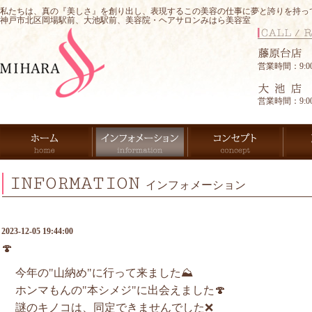
私たちは、真の『美しさ』を創り出し、表現するこの美容の仕事に夢と誇りを持っ
神戸市北区岡場駅前、大池駅前、美容院・ヘアサロンみはら美容室
営業時間：9:00-
営業時間：9:00-
INFORMATION
インフォメーション
2023-12-05 19:44:00
🍄
今年の"山納め"に行って来ました⛰️
ホンマもんの"本シメジ"に出会えました🍄
謎のキノコは、同定できませんでした❌