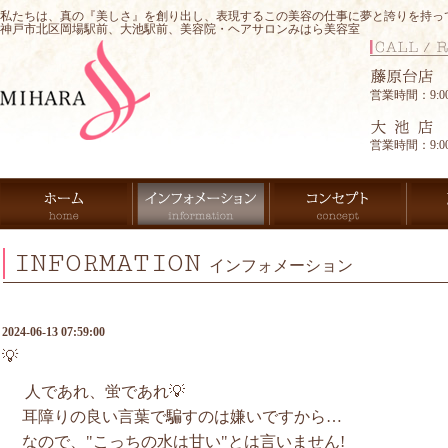
私たちは、真の『美しさ』を創り出し、表現するこの美容の仕事に夢と誇りを持っ
神戸市北区岡場駅前、大池駅前、美容院・ヘアサロンみはら美容室
営業時間：9:00-
営業時間：9:00-
INFORMATION
インフォメーション
2024-06-13 07:59:00
💡
人であれ、蛍であれ💡
耳障りの良い言葉で騙すのは嫌いですから…
なので、"こっちの水は甘い"とは言いません!