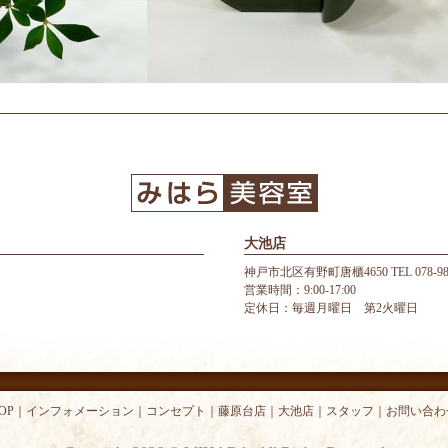
大池店
神戸市北区有野町唐櫃4650 TEL 078-987
営業時間：9:00-17:00
定休日：毎週月曜日 第2火曜日
OP
｜
インフォメーション
｜
コンセプト
｜
藤原台店
｜
大池店
｜
スタッフ
｜
お問い合わ