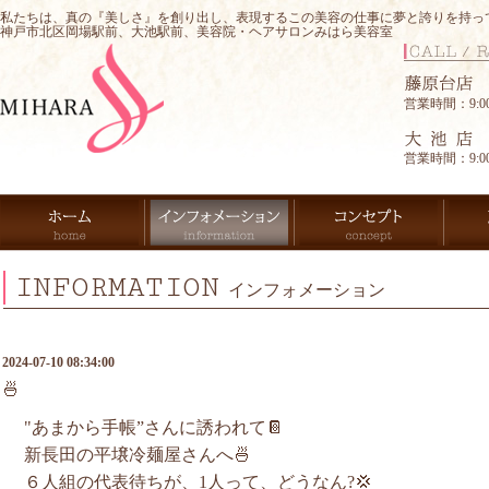
私たちは、真の『美しさ』を創り出し、表現するこの美容の仕事に夢と誇りを持っ
神戸市北区岡場駅前、大池駅前、美容院・ヘアサロンみはら美容室
営業時間：9:00-
営業時間：9:00-
INFORMATION
インフォメーション
2024-07-10 08:34:00
🍜
"あまから手帳”さんに誘われて📔
新長田の平壌冷麺屋さんへ🍜
６人組の代表待ちが、1人って、どうなん?💢