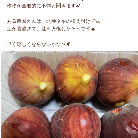
作物が全般的に不作と聞きます🍆
ある農家さんは、北神ネギの植え付けで🥒
土が暑過ぎて、膝を火傷したそうです🔥
早く涼しくならないかな〜🍂