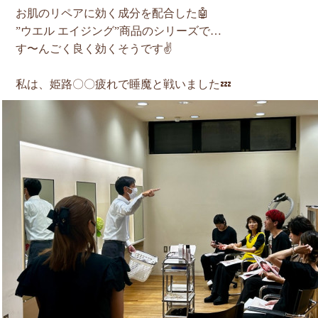
お肌のリペアに効く成分を配合した🤖
”ウエル エイジング”商品のシリーズで…
す〜んごく良く効くそうです✌️
私は、姫路〇〇疲れで睡魔と戦いました💤