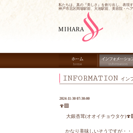
私たちは、真の『美しさ』を創り出し、表現
神戸市北区岡場駅前、大池駅前、美容院・ヘ
INFORMATION
イン
2024-11-30 07:30:00
🍄‍🟫
大銀杏茸(オオイチョウタケ)🍄‍
かなり美味しいそうですが・・