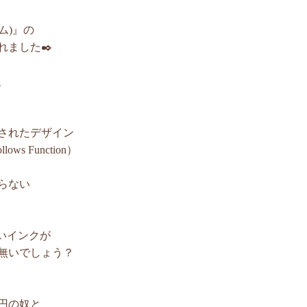
ム)』の
ました✒️
、
されたデザイン
s Function）
らない
らしいインクが
無いでしょう？
円の奴と