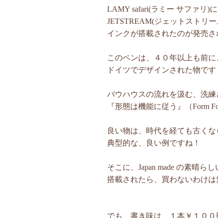
LAMY safari(ラミー サファリ)に
JETSTREAM(ジェットストリー
インクが搭載されたのが発売され
このペンは、４０年以上も前に
ドイツでデザインされた物です
バウハウスの流れを汲む、洗練
『形態は機能に従う』（Form Follow
良い物は、時代を経ても古くな
典型的な、良い例ですね！
そこに、Japan made の素晴
搭載されたら、買わないわけは
でも、書き味は、１本￥１００