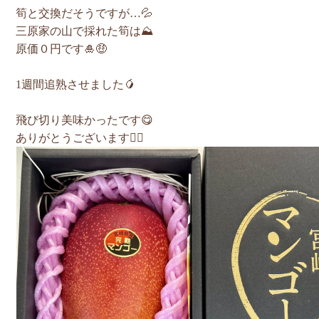
筍と交換だそうですが…💦
三原家の山で採れた筍は⛰️
原価０円です🎍🤑
1週間追熟させました🥭
飛び切り美味かったです😋
ありがとうございます🙇‍♂️