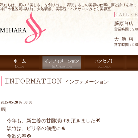
私たちは、真の『美しさ』を創り出し、表現するこの美容の仕事に夢と誇りを持っ
神戸市北区岡場駅前、大池駅前、美容院・ヘアサロンみはら美容室
営業時間：9:00-
営業時間：9:00-
INFORMATION
インフォメーション
2025-05-28 07:30:00
🆕
今年も、新生姜の甘酢漬けを頂きました🎁
淡竹は、ピリ辛の佃煮に🎍
食欲の春☘️