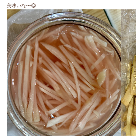
美味いな〜😋