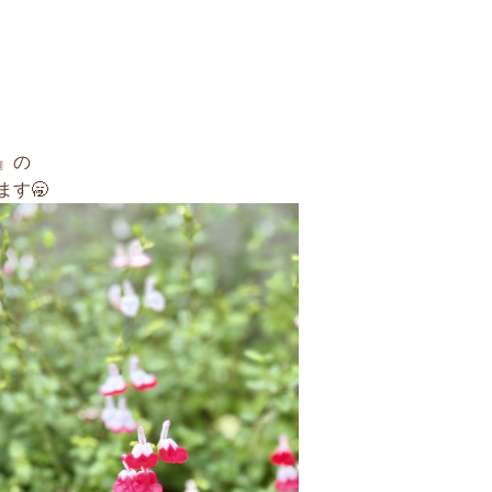
』の
す🥱