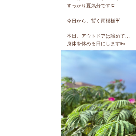
すっかり夏気分です🍉
今日から、暫く雨模様☔️
本日、アウトドアは諦めて…
身体を休める日にします📴