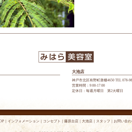
大池店
神戸市北区有野町唐櫃4650 TEL 078-987
営業時間：9:00-17:00
定休日：毎週月曜日 第2火曜日
OP
｜
インフォメーション
｜
コンセプト
｜
藤原台店
｜
大池店
｜
スタッフ
｜
お問い合わ