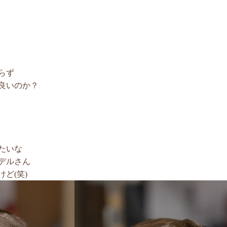
らず
良いのか？
たいな
デルさん
ど(笑)