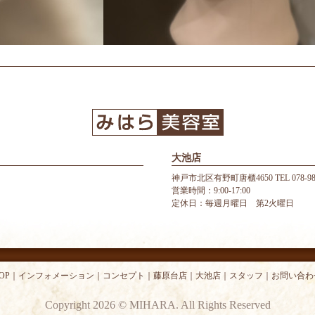
大池店
神戸市北区有野町唐櫃4650 TEL 078-987
営業時間：9:00-17:00
定休日：毎週月曜日 第2火曜日
OP
｜
インフォメーション
｜
コンセプト
｜
藤原台店
｜
大池店
｜
スタッフ
｜
お問い合わ
Copyright 2026 © MIHARA. All Rights Reserved