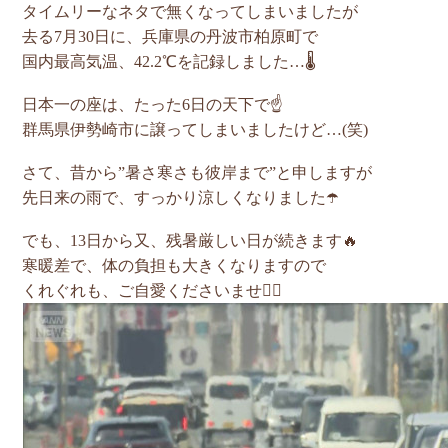
タイムリーなネタで無くなってしまいましたが
去る7月30日に、兵庫県の丹波市柏原町で
国内最高気温、42.2℃を記録しました…🌡️
日本一の座は、たった6日の天下で☝️
群馬県伊勢崎市に譲ってしまいましたけど…(笑)
さて、昔から”暑さ寒さも彼岸まで”と申しますが
先日来の雨で、すっかり涼しくなりました☂️
でも、13日から又、残暑厳しい日が続きます🔥
寒暖差で、体の負担も大きくなりますので
くれぐれも、ご自愛くださいませ🙇‍♂️