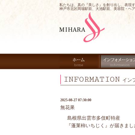
私たちは、真の『美しさ』を創り出し、表現
神戸市北区岡場駅前、大池駅前、美容院・ヘ
INFORMATION
イン
2025-08-27 07:30:00
無花果
島根県出雲市多伎町特産
『蓬莱柿いちじく』が届きました