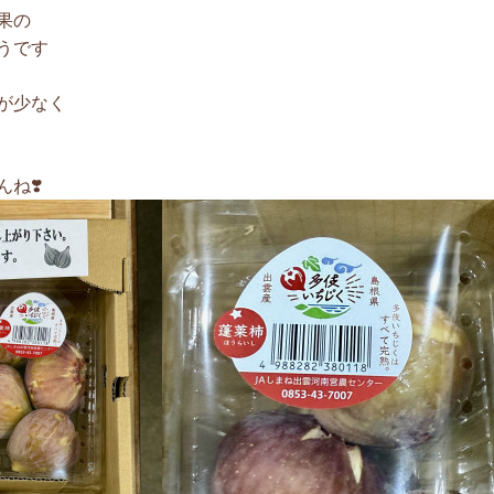
果の
うです
が少なく
ね❣️