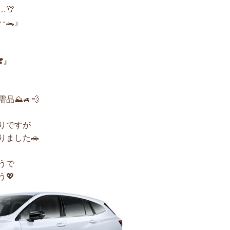
🦒
🐊』
️』
⛰️🚙💨
りですが
ました🚗
うで
💖