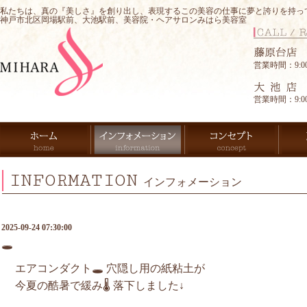
私たちは、真の『美しさ』を創り出し、表現するこの美容の仕事に夢と誇りを持っ
神戸市北区岡場駅前、大池駅前、美容院・ヘアサロンみはら美容室
営業時間：9:00-
営業時間：9:00-
INFORMATION
インフォメーション
2025-09-24 07:30:00
🕳️
エアコンダクト🕳️ 穴隠し用の紙粘土が
今夏の酷暑で緩み🌡️ 落下しました↓