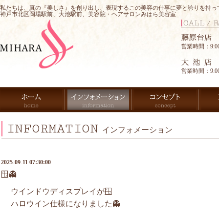
私たちは、真の『美しさ』を創り出し、表現するこの美容の仕事に夢と誇りを持っ
神戸市北区岡場駅前、大池駅前、美容院・ヘアサロンみはら美容室
営業時間：9:00-
営業時間：9:00-
INFORMATION
インフォメーション
2025-09-11 07:30:00
🪟👻
ウインドウディスプレイが🪟
ハロウイン仕様になりました👻