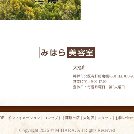
大池店
神戸市北区有野町唐櫃4650 TEL 078-987
営業時間：9:00-17:00
定休日：毎週月曜日 第2火曜日
OP
｜
インフォメーション
｜
コンセプト
｜
藤原台店
｜
大池店
｜
スタッフ
｜
お問い合わ
Copyright 2026 © MIHARA. All Rights Reserved