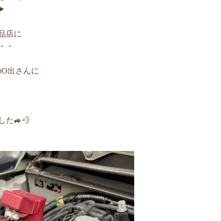
️
品店に
・・
のO出さんに
た🚙💨