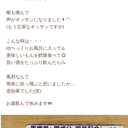
喉も痛んで
声がオッサンになりました👨‍🦲
(もう立派なオッサンですが)
こんな時は・・・
ゆ〜っくりお風呂に入って♨️
美味しいもんを鱈腹食べて😋
旨い酒をたっぷり飲んだら🍶
風邪なんて
簡単に吹っ飛ぶと思いましたが…
逆効果でした(笑)
お薬飲んで休みます💤