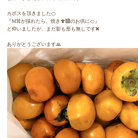
カボスを頂きました🍊
『M茸が採れたら、焼き🍄‍🟫のお供に🍊』
と仰いましたが、まだ影も形も無しです❌
ありがとうございます🙏