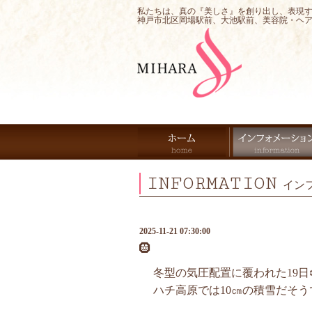
私たちは、真の『美しさ』を創り出し、表現
神戸市北区岡場駅前、大池駅前、美容院・ヘ
INFORMATION
イン
2025-11-21 07:30:00
🛞
冬型の気圧配置に覆われた19日❄
ハチ高原では10㎝の積雪だそうで