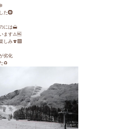
️
た🛞
には🗻
ます⚠️🆖
み🍄‍🟫
が劣化
♻︎