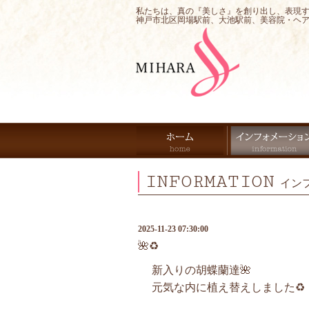
私たちは、真の『美しさ』を創り出し、表現
神戸市北区岡場駅前、大池駅前、美容院・ヘ
INFORMATION
イン
2025-11-23 07:30:00
🌺♻️
新入りの胡蝶蘭達🌺
元気な内に植え替えしました♻️