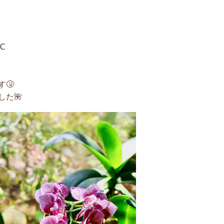
℃
🤧
た🌺