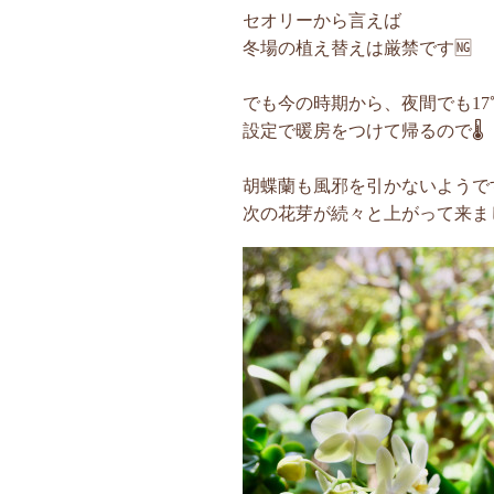
セオリーから言えば
冬場の植え替えは厳禁です🆖
でも今の時期から、夜間でも17
設定で暖房をつけて帰るので🌡️
胡蝶蘭も風邪を引かないようです
次の花芽が続々と上がって来まし