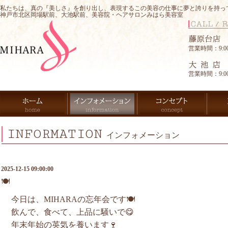
私たちは、真の『美しさ』を創り出し、表現するこの美容の仕事に夢と誇りを持っ
神戸市北区岡場駅前、大池駅前、美容院・ヘアサロンみはら美容室
営業時間：9:00-
営業時間：9:00-
INFORMATION
インフォメーション
2025-12-15 09:00:00
🍽️
今日は、MIHARAの忘年会です🍽️
飲んで、食べて、上品に騒いで😋
年末年始の英気を養います🍷