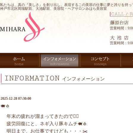
私たちは、真の『美しさ』を創り出し、表現するこの美容の仕事に夢と誇りを持っ
神戸市北区岡場駅前、大池駅前、美容院・ヘアサロンみはら美容室
営業時間：9:00-
営業時間：9:00-
INFORMATION
インフォメーション
2025-12-28 07:30:00
🐖🧄
年末の疲れが溜まってきたので😮‍💨
疲労回復にと、ネギ入り豚キムチ🐖🧄
明日まで、お仕事ですけども・・・✂️