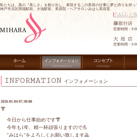
私たちは、真の『美しさ』を創り出し、表現するこの美容の仕事に夢と誇りを持っ
神戸市北区岡場駅前、大池駅前、美容院・ヘアサロンみはら美容室
営業時間：9:00-
営業時間：9:00-
INFORMATION
インフォメーション
2026-01-04 07:30:00
👘
今日から仕事始めです👘
今年も1年、精一杯頑張りますので💪
"みはら"をよろしくお願い致します🙇