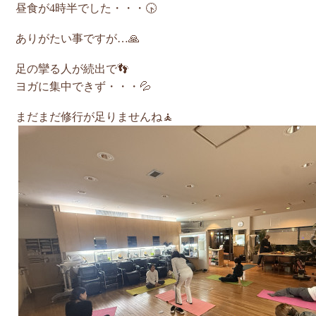
昼食が4時半でした・・・🕟
ありがたい事ですが…🙏
足の攣る人が続出で👣
ヨガに集中できず・・・💦
まだまだ修行が足りませんね🧘